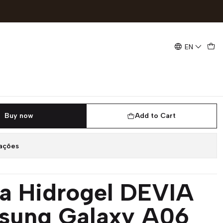
istente e Económica | ACM85
EN
gel Devia para Samsung
roteção Resistente e
 ACM85
Buy now
Add to Cart
zações
la Hidrogel DEVIA
sung Galaxy A06