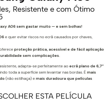
les, Resistente e com Ótimo
5
laxy A06 sem gastar muito — e sem bolhas!
06
e quer evitar riscos no ecrã causados por chaves,
oferece
proteção prática, acessível e de fácil aplicação
urabilidade sem complicações
.
e resistente, adapta-se perfeitamente ao
ecrã plano de 6,7”
ndo toda a superfície sem levantar nas bordas. É
mais
ado
(não estilhaça) e
mais duradoura que películas
SCOLHER ESTA PELÍCULA