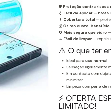
🛡️
Proteção contra riscos 
💧
Fácil de aplicar
— basta l
📱
Cobertura total
— proteg
💰
Ótimo custo-benefício
🔄
Mais segura que vidro
— 
🧼
Fácil de limpar
— repele i
⚠️ O que ter e
Ideal para
uso normal
—
Sensação ligeiramente m
Em contacto com objeto
minimizar
Limpeza com
pano de m
⚡ OFERTA ES
LIMITADO!