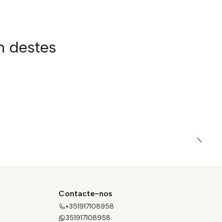
m destes
Contacte-nos
+351917108958
351917108958