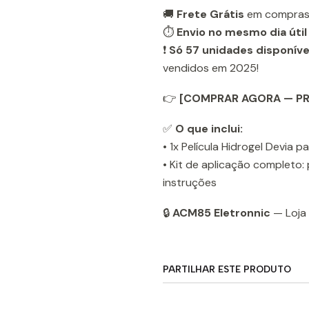
🚚
Frete Grátis
em compras
⏱️
Envio no mesmo dia útil
❗
Só 57 unidades disponíve
vendidos em 2025!
👉
[COMPRAR AGORA — P
✅
O que inclui:
• 1x Película Hidrogel Devia
• Kit de aplicação completo:
instruções
🔒
ACM85 Eletronnic
— Loja 
PARTILHAR ESTE PRODUTO