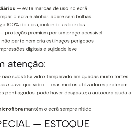
diários
— evita marcas de uso no ecrã
impar o ecrã e alinhar: adere sem bolhas
e 100% do ecrã, incluindo as bordas
— proteção premium por um preço acessível
não parte nem cria estilhaços perigosos
mpressões digitais e sujidade leve
m atenção:
 não substitui vidro temperado em quedas muito fortes
ais suave que vidro — mas muitos utilizadores preferem
s pontiagudos, pode haver desgaste; a autocura ajuda a
icrofibra
mantém o ecrã sempre nítido
PECIAL — ESTOQUE