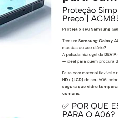
Proteção Simp
Preço | ACM8
Proteja o seu Samsung Ga
Tem um
Samsung Galaxy A
moedas ou uso diário?
A película hidrogel da
DEVIA
— ideal para quem procura
d
Feita com material flexível 
HD+ (LCD)
do seu A06, cobri
segura que vidro temper
comuns
.
✅ POR QUE E
PARA O A06?