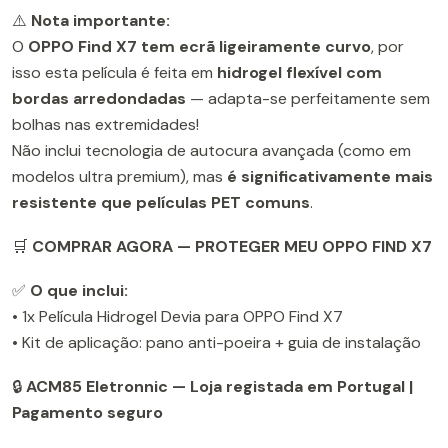
⚠️
Nota importante:
O
OPPO Find X7 tem ecrã ligeiramente curvo
, por
isso esta película é feita em
hidrogel flexível com
bordas arredondadas
— adapta-se perfeitamente sem
bolhas nas extremidades!
Não inclui tecnologia de autocura avançada (como em
modelos ultra premium), mas
é significativamente mais
resistente que películas PET comuns
.
🛒
COMPRAR AGORA — PROTEGER MEU OPPO FIND X7
✅
O que inclui:
• 1x Película Hidrogel Devia para OPPO Find X7
• Kit de aplicação: pano anti-poeira + guia de instalação
🔒
ACM85 Eletronnic — Loja registada em Portugal |
Pagamento seguro