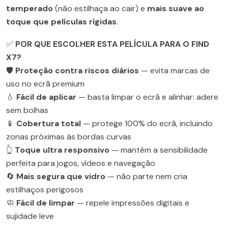
temperado
(não estilhaça ao cair) e
mais suave ao
toque que películas rígidas
.
✅
POR QUE ESCOLHER ESTA PELÍCULA PARA O FIND
X7?
🛡️
Proteção contra riscos diários
— evita marcas de
uso no ecrã premium
💧
Fácil de aplicar
— basta limpar o ecrã e alinhar: adere
sem bolhas
📱
Cobertura total
— protege 100% do ecrã, incluindo
zonas próximas às bordas curvas
👆
Toque ultra responsivo
— mantém a sensibilidade
perfeita para jogos, vídeos e navegação
🔄
Mais segura que vidro
— não parte nem cria
estilhaços perigosos
🧼
Fácil de limpar
— repele impressões digitais e
sujidade leve