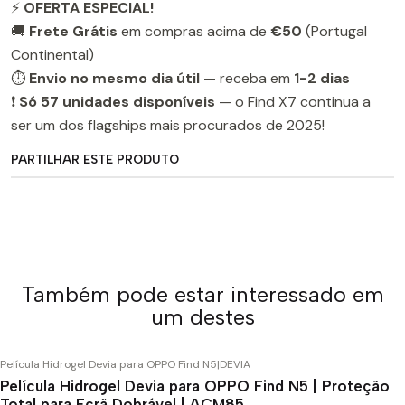
⚡
OFERTA ESPECIAL!
🚚
Frete Grátis
em compras acima de
€50
(Portugal
Continental)
⏱️
Envio no mesmo dia útil
— receba em
1-2 dias
❗
Só 57 unidades disponíveis
— o Find X7 continua a
ser um dos flagships mais procurados de 2025!
PARTILHAR ESTE PRODUTO
Também pode estar interessado em
um destes
Película Hidrogel Devia para OPPO Find N5
|
DEVIA
Película Hidrogel Devia para OPPO Find N5 | Proteção
Total para Ecrã Dobrável | ACM85