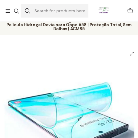
Este é o texto do slide
Ler mais
Home
Catálogo
Películas
Película Hidrogel Devia para Oppo A58 | Proteção Total, Sem
Bolhas | ACM85