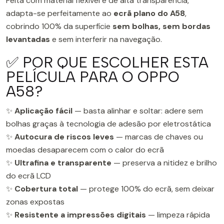
Feita com material flexível e de alta transparência,
adapta-se perfeitamente ao
ecrã plano do A58
,
cobrindo 100% da superfície
sem bolhas, sem bordas
levantadas
e sem interferir na navegação.
✅ POR QUE ESCOLHER ESTA
PELÍCULA PARA O OPPO
A58?
✨
Aplicação fácil
— basta alinhar e soltar: adere sem
bolhas graças à tecnologia de adesão por eletrostática
✨
Autocura de riscos leves
— marcas de chaves ou
moedas desaparecem com o calor do ecrã
✨
Ultrafina e transparente
— preserva a nitidez e brilho
do ecrã LCD
✨
Cobertura total
— protege 100% do ecrã, sem deixar
zonas expostas
✨
Resistente a impressões digitais
— limpeza rápida