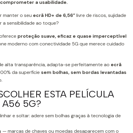
 comprometer a usabilidade.
r manter o seu
ecrã HD+ de 6,56”
livre de riscos, sujidade
r a sensibilidade ao toque?
oferece
proteção suave, eficaz e quase imperceptível
hone moderno com conectividade 5G que merece cuidado
e de alta transparência, adapta-se perfeitamente ao
ecrã
 100% da superfície
sem bolhas, sem bordas levantadas
o.
SCOLHER ESTA PELÍCULA
 A56 5G?
inhar e soltar: adere sem bolhas graças à tecnologia de
s
— marcas de chaves ou moedas desaparecem com o