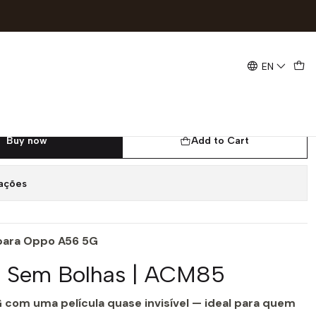
l, Sem Bolhas | ACM85
EN
gel Devia para Oppo A56 5G |
l, Sem Bolhas | ACM85
Buy now
Add to Cart
zações
 para Oppo A56 5G
l, Sem Bolhas | ACM85
 com uma película quase invisível — ideal para quem