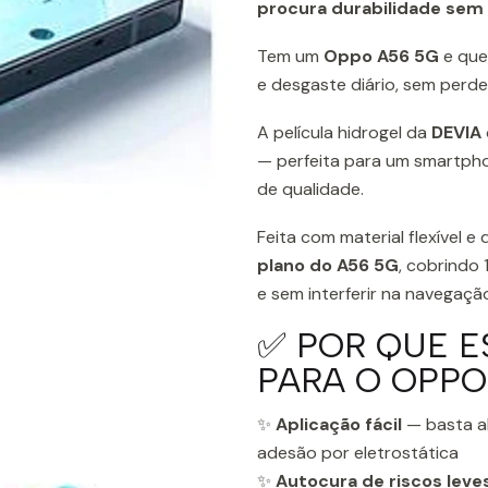
procura durabilidade sem
Tem um
Oppo A56 5G
e que
e desgaste diário, sem perde
A película hidrogel da
DEVIA
— perfeita para um smartp
de qualidade.
Feita com material flexível 
plano do A56 5G
, cobrindo
e sem interferir na navegaçã
✅ POR QUE E
PARA O OPPO
✨
Aplicação fácil
— basta al
adesão por eletrostática
✨
Autocura de riscos leve