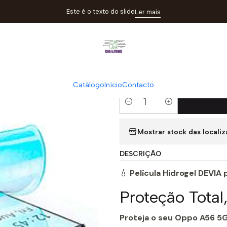
lículas
Película Hidrogel Devia para Oppo A56 5G | Proteção Tota
Este é o texto do slide
Ler mais
|
Película Hidro
Proteção Tota
Catálogo
Início
Contacto
Quantity
Mostrar stock das locali
DESCRIÇÃO
💧
Película Hidrogel DEVIA
Proteção Tota
Proteja o seu Oppo A56 5G