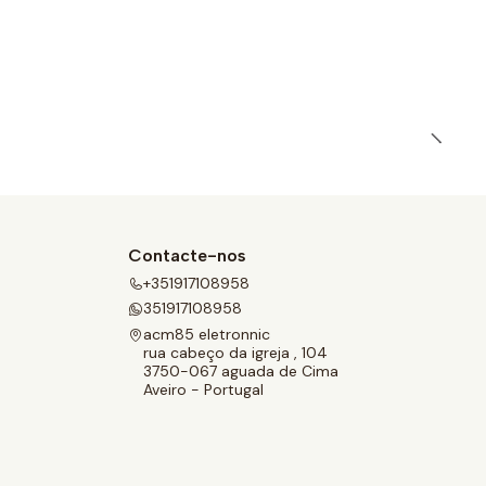
Contacte-nos
+351917108958
351917108958
acm85 eletronnic
rua cabeço da igreja , 104
3750-067 aguada de Cima
Aveiro - Portugal