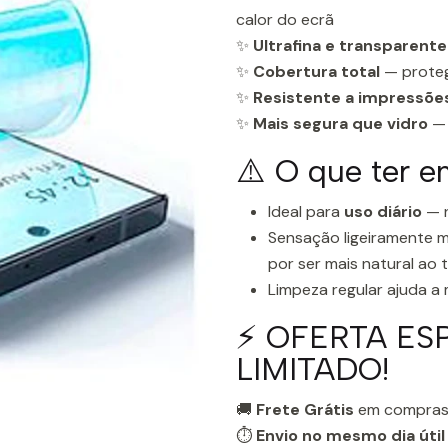
calor do ecrã
✨
Ultrafina e transparente
✨
Cobertura total
— proteg
✨
Resistente a impressões
✨
Mais segura que vidro
— 
⚠️ O que ter e
Ideal para
uso diário
— n
Sensação ligeiramente m
por ser mais natural ao
Limpeza regular ajuda a
⚡ OFERTA ES
LIMITADO!
🚚
Frete Grátis
em compras
⏱️
Envio no mesmo dia útil