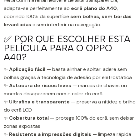
Feita com material flexível e de alta transparência,
adapta-se perfeitamente ao
ecrã plano do A40
,
cobrindo 100% da superfície
sem bolhas, sem bordas
levantadas
e sem interferir na navegação.
✅ POR QUE ESCOLHER ESTA
PELÍCULA PARA O OPPO
A40?
✨
Aplicação fácil
— basta alinhar e soltar: adere sem
bolhas graças à tecnologia de adesão por eletrostática
✨
Autocura de riscos leves
— marcas de chaves ou
moedas desaparecem com o calor do ecrã
✨
Ultrafina e transparente
— preserva a nitidez e brilho
do ecrã LCD
✨
Cobertura total
— protege 100% do ecrã, sem deixar
zonas expostas
✨
Resistente a impressões digitais
— limpeza rápida