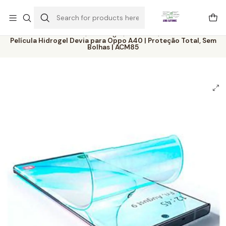
Este é o texto do slide
Ler mais
Home
Catálogo
Películas
Película Hidrogel Devia para Oppo A40 | Proteção Total, Sem
Bolhas | ACM85