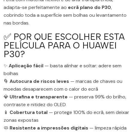
adapta-se perfeitamente ao
ecrã plano do P30
,
cobrindo toda a superfície sem bolhas ou levantamento
nas bordas.
✅ POR QUE ESCOLHER ESTA
PELÍCULA PARA O HUAWEI
P30?
✨
Aplicação fácil
— basta alinhar e soltar: adere sem
bolhas
🌀
Autocura de riscos leves
— marcas de chaves ou
moedas desaparecem com o calor do ecrã
💎
Ultrafina e transparente
— preserva 99% do brilho,
contraste e nitidez do OLED
📱
Cobertura total
— protege 100% do ecrã, sem deixar
zonas expostas
🧼
Resistente a impressões digitais
— limpeza rápida