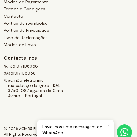
Modos de Pagamento
Termos e Condições
Contacto
Politica de reembolso
Política de Privacidade
Livro de Reclamações
Modos de Envio
Contacte-nos
+351917108958
351917108958
acm85 eletronnic
rua cabeço da igreja , 104
3750-067 aguada de Cima
Aveiro - Portugal
Envie-nos uma mensagem de
2026 ACM85 ELETRONNIC.
WhatsApp
All Rights Reserved.
Powered by Jumpseller
.