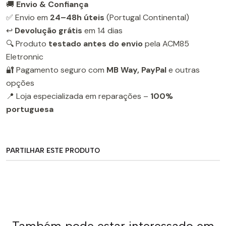
🚚
Envio & Confiança
✅ Envio em
24–48h úteis
(Portugal Continental)
↩️
Devolução grátis
em 14 dias
🔍 Produto
testado antes do envio
pela ACM85
Eletronnic
🔐 Pagamento seguro com
MB Way, PayPal
e outras
opções
📍 Loja especializada em reparações –
100%
portuguesa
PARTILHAR ESTE PRODUTO
Também pode estar interessado em