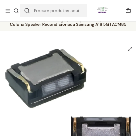
Este é o texto do slide
Ler mais
Início
Catálogo
Componentes
Coluna Speaker Recondicionada Samsung A16 5G | ACM85