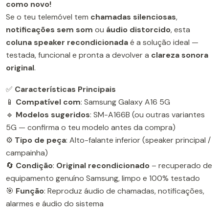
como novo!
Se o teu telemóvel tem
chamadas silenciosas
,
notificações sem som
ou
áudio distorcido
, esta
coluna speaker recondicionada
é a solução ideal —
testada, funcional e pronta a devolver a
clareza sonora
original
.
✅
Características Principais
📱
Compatível com
: Samsung Galaxy A16 5G
🔹
Modelos sugeridos
: SM-A166B (ou outras variantes
5G — confirma o teu modelo antes da compra)
⚙️
Tipo de peça
: Alto-falante inferior (speaker principal /
campainha)
🔄
Condição
:
Original recondicionado
– recuperado de
equipamento genuíno Samsung, limpo e 100% testado
🎯
Função
: Reproduz áudio de chamadas, notificações,
alarmes e áudio do sistema