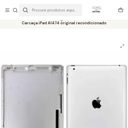
Este é o texto do slide
Ler mais
Início
Catálogo
Acessórios
Carcaça iPad A1474 original recondicionado