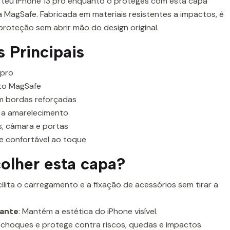
 teu iPhone 13 pro enquanto o proteges com esta capa
 MagSafe. Fabricada em materiais resistentes a impactos, é
roteção sem abrir mão do design original.
s Principais
 pro
to MagSafe
m bordas reforçadas
 a amarelecimento
, câmara e portas
 e confortável ao toque
olher esta capa?
acilita o carregamento e a fixação de acessórios sem tirar a
gante
: Mantém a estética do iPhone visível.
 choques e protege contra riscos, quedas e impactos