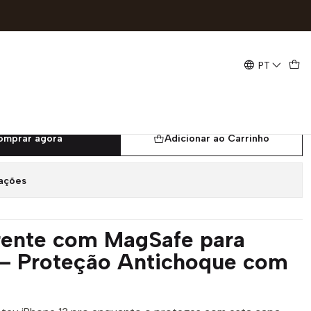
 Pro | ACM85
PT
rente MagSafe NovoTeck
 | ACM85
omprar agora
Adicionar ao Carrinho
zações
rente com MagSafe para
 – Proteção Antichoque com