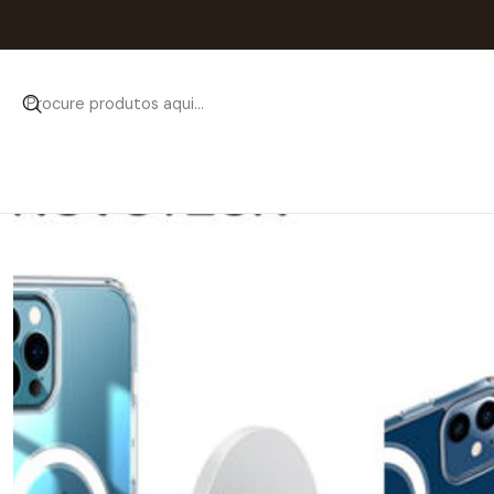
Início
Catá