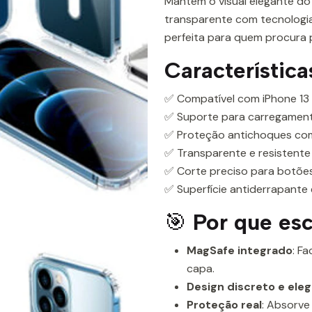
Mantém o visual elegante do
transparente com tecnologia
perfeita para quem procura p
Característica
✅ Compatível com iPhone 13
✅ Suporte para carregamen
✅ Proteção antichoques co
✅ Transparente e resistente
✅ Corte preciso para botões
✅ Superfície antiderrapante
🎯
Por que esc
MagSafe integrado
: F
capa.
Design discreto e ele
Proteção real
: Absorve